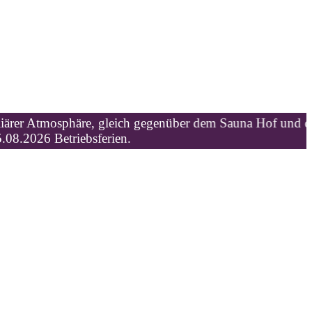
osphäre, gleich gegenüber dem Sauna Hof und der Therme 
etriebsferien.