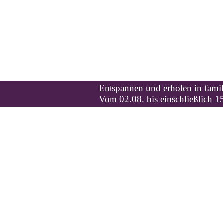
Entspannen und erholen in familiärer Atm
Vom 02.08. bis einschließlich 15.08.2026 B